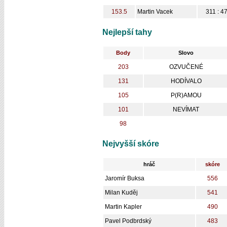
153.5
Martin Vacek
311 : 4
Nejlepší tahy
Body
Slovo
203
OZVUČENÉ
131
HODÍVALO
105
P(R)AMOU
101
NEVÍMAT
98
Nejvyšší skóre
hráč
skóre
Jaromír Buksa
556
Milan Kuděj
541
Martin Kapler
490
Pavel Podbrdský
483