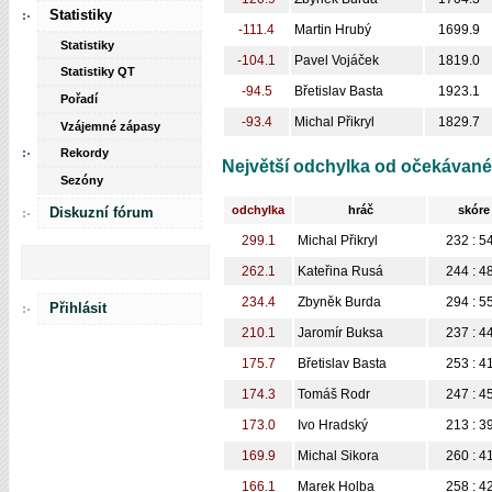
Statistiky
-111.4
Martin Hrubý
1699.9
Statistiky
-104.1
Pavel Vojáček
1819.0
Statistiky QT
-94.5
Břetislav Basta
1923.1
Pořadí
-93.4
Michal Přikryl
1829.7
Vzájemné zápasy
Rekordy
Největší odchylka od očekávané
Sezóny
odchylka
hráč
skóre
Diskuzní fórum
299.1
Michal Přikryl
232 : 5
262.1
Kateřina Rusá
244 : 4
234.4
Zbyněk Burda
294 : 5
Přihlásit
210.1
Jaromír Buksa
237 : 4
175.7
Břetislav Basta
253 : 4
174.3
Tomáš Rodr
247 : 4
173.0
Ivo Hradský
213 : 3
169.9
Michal Sikora
260 : 4
166.1
Marek Holba
258 : 4