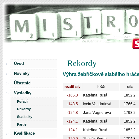
Rekordy
Úvod
Novinky
Výhra žebříčkově slabšího hráč
Účastníci
rozdíl síly
hráč
síla
Výsledky
-165.3
Kateřina Rusá
1852.2
Pořadí
-143.5
Iveta Vondrátová
1766.4
Rekordy
-124.8
Jana Vágnerová
1798.2
Statistiky
-124.1
Kateřina Rusá
1852.2
Partie
-124.1
Kateřina Rusá
1852.2
Kvalifikace
-120.9
Zbyněk Burda
1704.3