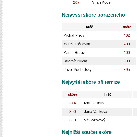
207
Milan Kuděj
Nejvyšší skóre poraženého
hráč
skóre
Michal Přikryl
402
Marek Lašťovka
400
Martin Hrubý
400
Jaromír Buksa
399
Pavel Podbrdský
395
Nejvyšší skóre při remíze
skóre
hráč
374
Marek Holba
300
Jana Vacková
300
Vít Sázavský
Nejnižší součet skóre