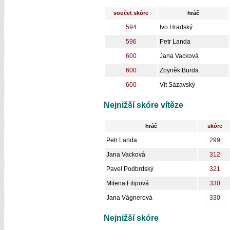
součet skóre
hráč
594
Ivo Hradský
596
Petr Landa
600
Jana Vacková
600
Zbyněk Burda
600
Vít Sázavský
Nejnižší skóre vítěze
hráč
skóre
Petr Landa
299
Jana Vacková
312
Pavel Podbrdský
321
Milena Filipová
330
Jana Vágnerová
330
Nejnižší skóre