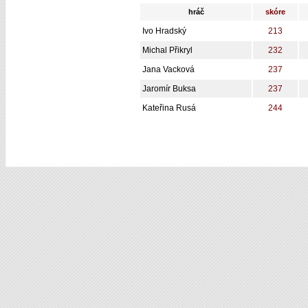
hráč
skóre
Ivo Hradský
213
Michal Přikryl
232
Jana Vacková
237
Jaromír Buksa
237
Kateřina Rusá
244