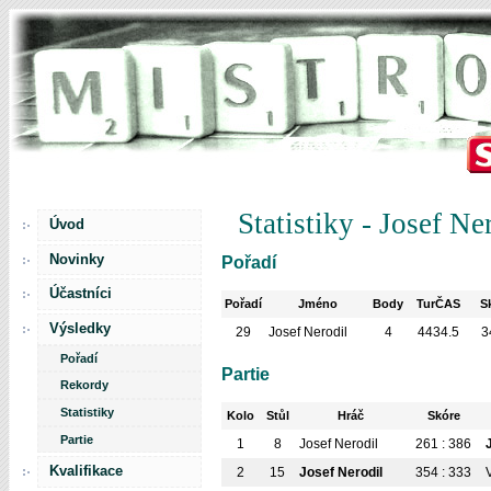
Statistiky - Josef Ne
Úvod
Novinky
Pořadí
Účastníci
Pořadí
Jméno
Body
TurČAS
S
Výsledky
29
Josef Nerodil
4
4434.5
3
Pořadí
Partie
Rekordy
Statistiky
Kolo
Stůl
Hráč
Skóre
Partie
1
8
Josef Nerodil
261 : 386
Kvalifikace
2
15
Josef Nerodil
354 : 333