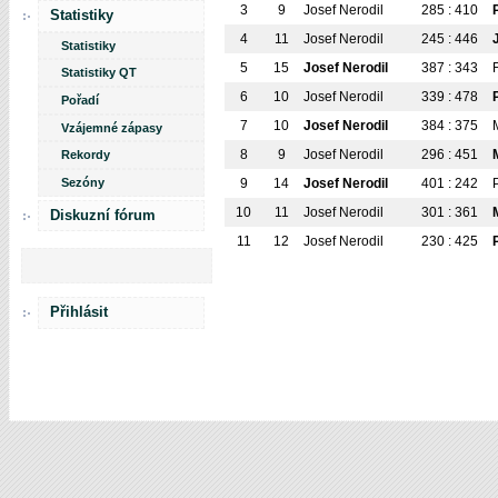
3
9
Josef Nerodil
285 : 410
Statistiky
4
11
Josef Nerodil
245 : 446
Statistiky
5
15
Josef Nerodil
387 : 343
Statistiky QT
6
10
Josef Nerodil
339 : 478
Pořadí
7
10
Josef Nerodil
384 : 375
Vzájemné zápasy
8
9
Josef Nerodil
296 : 451
Rekordy
Sezóny
9
14
Josef Nerodil
401 : 242
10
11
Josef Nerodil
301 : 361
Diskuzní fórum
11
12
Josef Nerodil
230 : 425
Přihlásit