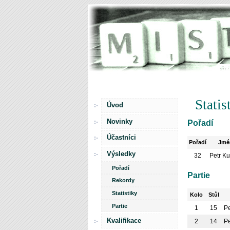
Statis
Úvod
Novinky
Pořadí
Účastníci
Pořadí
Jmé
Výsledky
32
Petr K
Pořadí
Partie
Rekordy
Statistiky
Kolo
Stůl
Partie
1
15
P
Kvalifikace
2
14
P