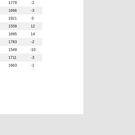
1779
-2
1666
-3
1921
0
1559
12
1695
14
1783
-2
1549
-10
1711
-3
1663
-1