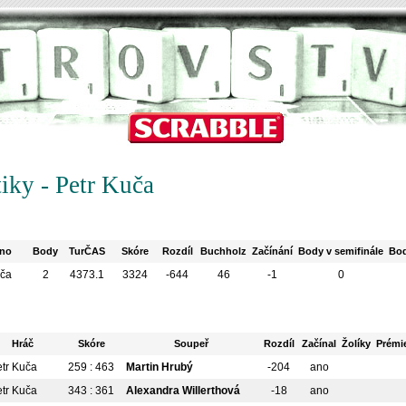
tiky - Petr Kuča
no
Body
TurČAS
Skóre
Rozdíl
Buchholz
Začínání
Body v semifinále
Bod
uča
2
4373.1
3324
-644
46
-1
0
Hráč
Skóre
Soupeř
Rozdíl
Začínal
Žolíky
Prémi
etr Kuča
259 : 463
Martin Hrubý
-204
ano
etr Kuča
343 : 361
Alexandra Willerthová
-18
ano