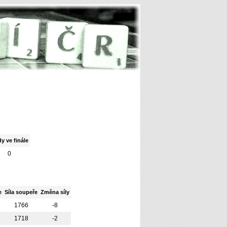
y ve finále
0
e
Síla soupeře
Změna síly
1766
-8
1718
-2