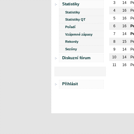
3
14
P
Statistiky
4
16
P
Statistiky
5
16
P
Statistiky QT
6
16
P
Pořadí
7
14
P
Vzájemné zápasy
8
15
P
Rekordy
Sezóny
9
14
P
10
14
P
Diskuzní fórum
11
16
P
Přihlásit