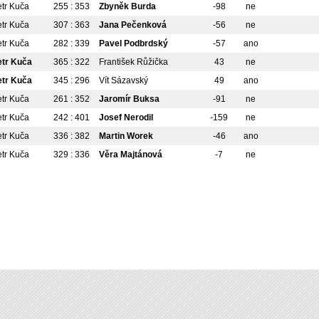
etr Kuča
255 : 353
Zbyněk Burda
-98
ne
etr Kuča
307 : 363
Jana Pečenková
-56
ne
etr Kuča
282 : 339
Pavel Podbrdský
-57
ano
etr Kuča
365 : 322
František Růžička
43
ne
etr Kuča
345 : 296
Vít Sázavský
49
ano
etr Kuča
261 : 352
Jaromír Buksa
-91
ne
etr Kuča
242 : 401
Josef Nerodil
-159
ne
etr Kuča
336 : 382
Martin Worek
-46
ano
etr Kuča
329 : 336
Věra Majtánová
-7
ne