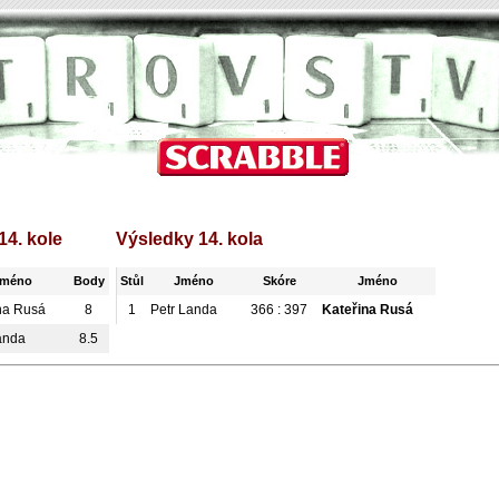
14. kole
Výsledky 14. kola
Jméno
Body
Stůl
Jméno
Skóre
Jméno
na Rusá
8
1
Petr Landa
366 : 397
Kateřina Rusá
anda
8.5