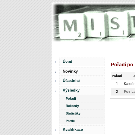
Úvod
Pořadí po 
Novinky
Pořadí
Účastníci
1
Kateři
Výsledky
2
Petr L
Pořadí
Rekordy
Statistiky
Partie
Kvalifikace