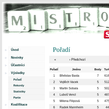
Pořadí
Úvod
Novinky
«
‹ Předchozí
Účastníci
Pořadí
Jméno
Body
Tu
Výsledky
1
Břetislav Basta
7
61
Pořadí
2
Vojtěch Vacek
5
51
Rekordy
3
Martin Sobala
5
50
Statistiky
4
Luboš Vencl
5
48
Partie
5
Milena Filipová
5
47
Kvalifikace
6
Radek Mannheim
5
4