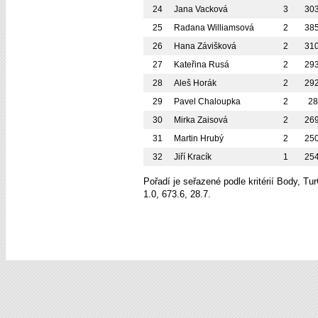
24
Jana Vacková
3
30
25
Radana Williamsová
2
38
26
Hana Závišková
2
31
27
Kateřina Rusá
2
29
28
Aleš Horák
2
29
29
Pavel Chaloupka
2
2
30
Mirka Zaisová
2
26
31
Martin Hrubý
2
25
32
Jiří Kracík
1
25
Pořadí je seřazené podle kritérií Body, T
1.0, 673.6, 28.7.