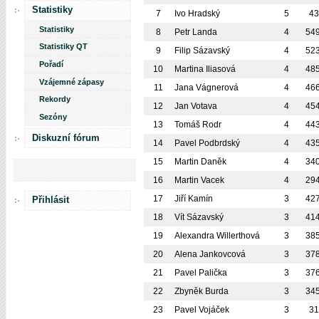
Statistiky
7
Ivo Hradský
5
4
Statistiky
8
Petr Landa
4
54
Statistiky QT
9
Filip Sázavský
4
52
Pořadí
10
Martina Iliasová
4
48
Vzájemné zápasy
11
Jana Vágnerová
4
46
Rekordy
12
Jan Votava
4
45
Sezóny
13
Tomáš Rodr
4
44
Diskuzní fórum
14
Pavel Podbrdský
4
43
15
Martin Daněk
4
34
16
Martin Vacek
4
29
17
Jiří Kamín
3
42
Přihlásit
18
Vít Sázavský
3
41
19
Alexandra Willerthová
3
38
20
Alena Jankovcová
3
37
21
Pavel Palička
3
37
22
Zbyněk Burda
3
34
23
Pavel Vojáček
3
3