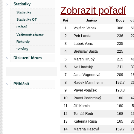
Statistiky
Zobrazit pořadí
Statistiky
Statistiky QT
Poř
Jméno
Body
qt
Pořadí
1
Vojtěch Vacek
306
5
Vzájemné zápasy
2
Petr Landa
236
2
Rekordy
3
Luboš Vencl
235
Sezóny
4
Břetislav Basta
225
Diskuzní fórum
5
Martin Hrubý
215
4
6
Ivo Hradský
211
3
7
Jana Vágnerová
209
1
8
Radek Mannheim
192.7
2
Přihlásit
9
Pavel Vojáček
190.8
10
Pavel Podbrdský
180
4
11
Jiří Kamín
180
5
12
Tomáš Rodr
168
1
13
Kateřina Rusá
165
3
14
Martina Iliasová
159.7
1