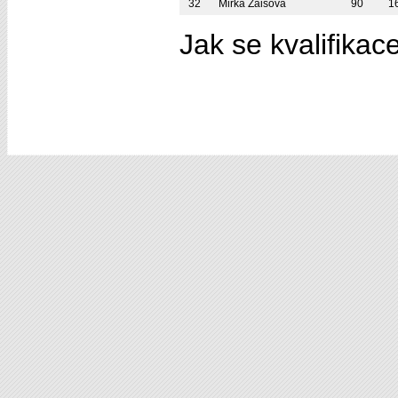
32
Mirka Zaisová
90
1
Jak se kvalifikac