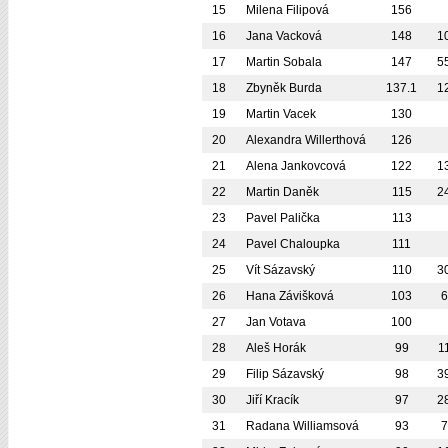
15
Milena Filipová
156
16
Jana Vacková
148
1
17
Martin Sobala
147
5
18
Zbyněk Burda
137.1
1
19
Martin Vacek
130
20
Alexandra Willerthová
126
21
Alena Jankovcová
122
1
22
Martin Daněk
115
2
23
Pavel Palička
113
24
Pavel Chaloupka
111
25
Vít Sázavský
110
3
26
Hana Závišková
103
6
27
Jan Votava
100
28
Aleš Horák
99
1
29
Filip Sázavský
98
3
30
Jiří Kracík
97
2
31
Radana Williamsová
93
7