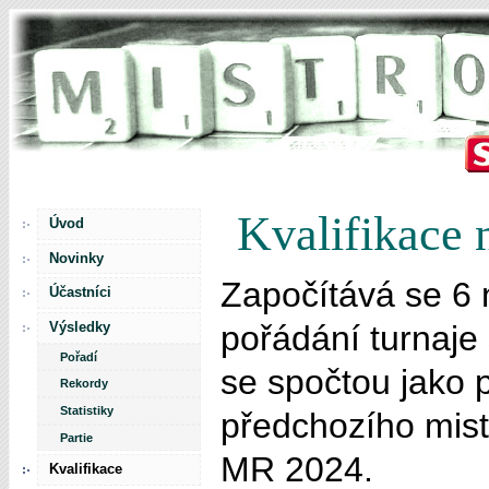
Kvalifikace 
Úvod
Novinky
Započítává se 6 n
Účastníci
Výsledky
pořádání turnaje
Pořadí
se spočtou jako 
Rekordy
Statistiky
předchozího mistr
Partie
MR 2024.
Kvalifikace