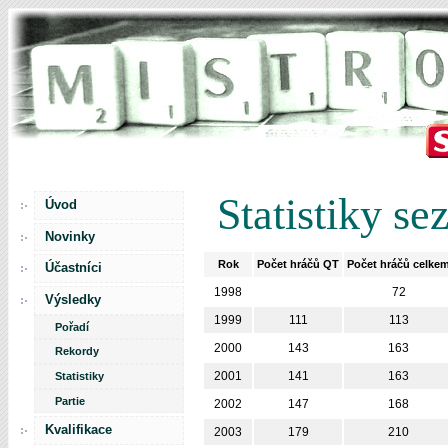
Statistiky se
Úvod
Novinky
Rok
Počet hráčů QT
Počet hráčů celke
Účastníci
1998
72
Výsledky
1999
111
113
Pořadí
2000
143
163
Rekordy
2001
141
163
Statistiky
Partie
2002
147
168
Kvalifikace
2003
179
210