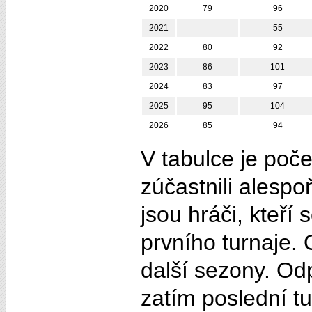
2020
79
96
2021
55
2022
80
92
2023
86
101
2024
83
97
2025
95
104
2026
85
94
V tabulce je poče
zúčastnili alespo
jsou hráči, kteří
prvního turnaje. 
další sezony. Odp
zatím poslední tu