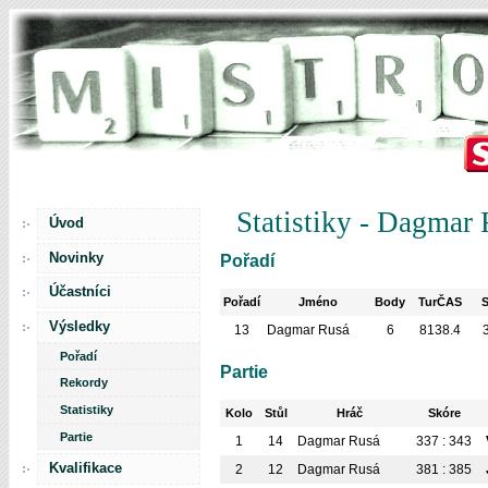
Statistiky - Dagmar
Úvod
Novinky
Pořadí
Účastníci
Pořadí
Jméno
Body
TurČAS
Výsledky
13
Dagmar Rusá
6
8138.4
Pořadí
Partie
Rekordy
Statistiky
Kolo
Stůl
Hráč
Skóre
Partie
1
14
Dagmar Rusá
337 : 343
Kvalifikace
2
12
Dagmar Rusá
381 : 385