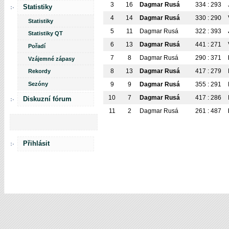
3
16
Dagmar Rusá
334 : 293
Statistiky
4
14
Dagmar Rusá
330 : 290
Statistiky
5
11
Dagmar Rusá
322 : 393
Statistiky QT
6
13
Dagmar Rusá
441 : 271
Pořadí
7
8
Dagmar Rusá
290 : 371
Vzájemné zápasy
8
13
Dagmar Rusá
417 : 279
Rekordy
Sezóny
9
9
Dagmar Rusá
355 : 291
10
7
Dagmar Rusá
417 : 286
Diskuzní fórum
11
2
Dagmar Rusá
261 : 487
Přihlásit