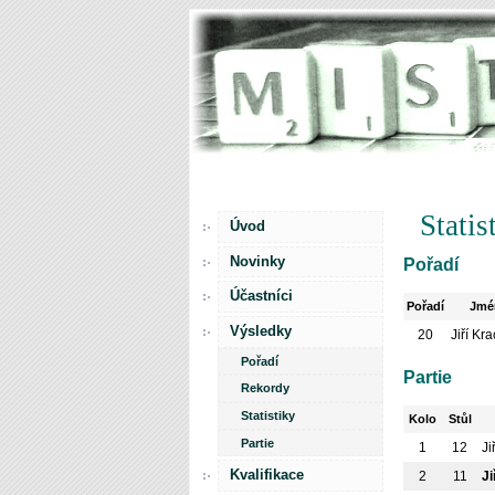
Statis
Úvod
Novinky
Pořadí
Účastníci
Pořadí
Jmé
Výsledky
20
Jiří Kra
Pořadí
Partie
Rekordy
Statistiky
Kolo
Stůl
Partie
1
12
Ji
Kvalifikace
2
11
Ji