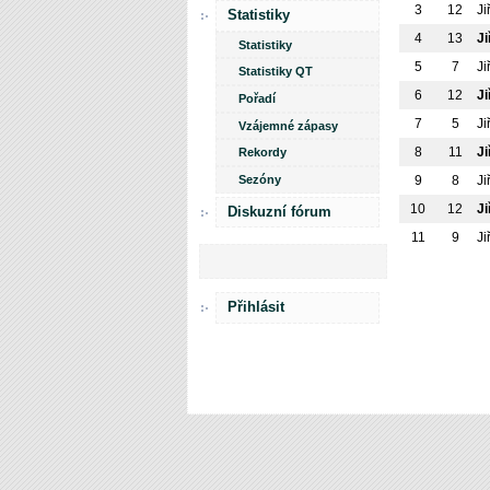
3
12
Ji
Statistiky
4
13
Ji
Statistiky
5
7
Ji
Statistiky QT
6
12
Ji
Pořadí
7
5
Ji
Vzájemné zápasy
8
11
Ji
Rekordy
Sezóny
9
8
Ji
10
12
Ji
Diskuzní fórum
11
9
Ji
Přihlásit