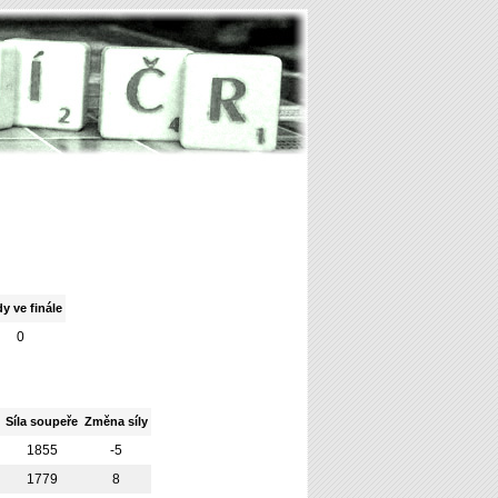
y ve finále
0
Síla soupeře
Změna síly
1855
-5
1779
8