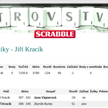
tiky - Jiří Kracík
no
Body
TurČAS
Skóre
Rozdíl
Buchholz
Začínání
Body v semifinále
Bod
cík
5
7105.6
3790
-134
60
-1
0
Hráč
Skóre
Soupeř
Rozdíl
Začínal
Žolíky
Prémie
ří Kracík
307 : 341
Jana Vágnerová
-34
ne
ří Kracík
396 : 345
Zbyněk Burda
51
ano