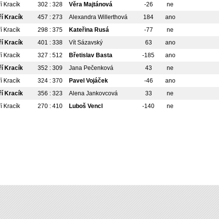
ří Kracík
302 : 328
Věra Majtánová
-26
ne
ří Kracík
457 : 273
Alexandra Willerthová
184
ano
ří Kracík
298 : 375
Kateřina Rusá
-77
ne
ří Kracík
401 : 338
Vít Sázavský
63
ano
ří Kracík
327 : 512
Břetislav Basta
-185
ano
ří Kracík
352 : 309
Jana Pečenková
43
ne
ří Kracík
324 : 370
Pavel Vojáček
-46
ano
ří Kracík
356 : 323
Alena Jankovcová
33
ne
ří Kracík
270 : 410
Luboš Vencl
-140
ne