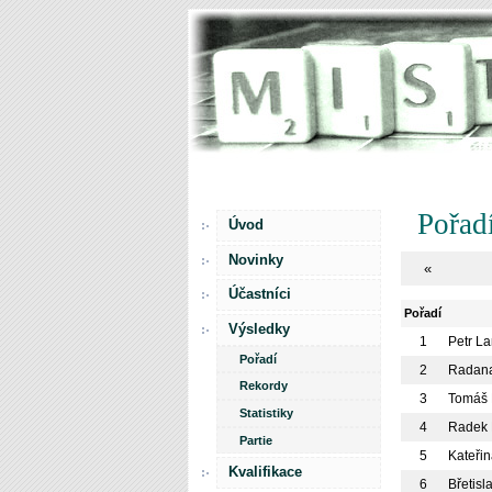
Pořad
Úvod
Novinky
«
Účastníci
Pořadí
Výsledky
1
Petr L
Pořadí
2
Radana
Rekordy
3
Tomáš 
Statistiky
4
Radek
Partie
5
Kateři
Kvalifikace
6
Břetisl