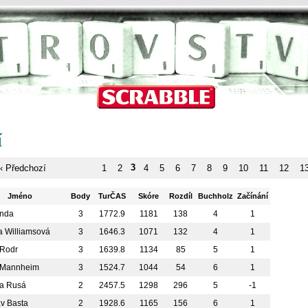
í
‹ Předchozí
1
2
3
4
5
6
7
8
9
10
11
12
1
Jméno
Body
TurČAS
Skóre
Rozdíl
Buchholz
Začínání
anda
3
1772.9
1181
138
4
1
 Williamsová
3
1646.3
1071
132
4
1
Rodr
3
1639.8
1134
85
5
1
 Mannheim
3
1524.7
1044
54
6
1
na Rusá
2
2457.5
1298
296
5
-1
av Basta
2
1928.6
1165
156
6
1