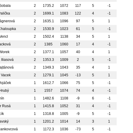
 Sobala
2
1735.2
1072
117
5
-1
Palička
2
1699.1
1083
122
4
-1
ágnerová
2
1635.1
1096
97
5
1
Chaloupka
2
1530.9
1023
61
5
-1
Vencl
2
1502.4
1138
34
5
1
acková
2
1385
1060
17
4
-1
 Worek
2
1377.1
1057
40
4
1
 Iliasová
2
1353.3
1009
2
5
-1
ajtánová
2
1349.3
1043
35
4
1
h Vacek
2
1279.1
1045
-13
5
1
Vojáček
1
1612.7
1066
75
5
-1
 Hrubý
1
1557
1074
74
4
-1
mín
1
1482.6
1108
-9
6
-1
r Rusá
1
1415.8
1052
31
4
-1
cík
1
1318.8
1005
-9
5
-1
zavský
1
1201.2
1014
14
3
1
Jankovcová
1
1172.3
1036
-73
5
-1