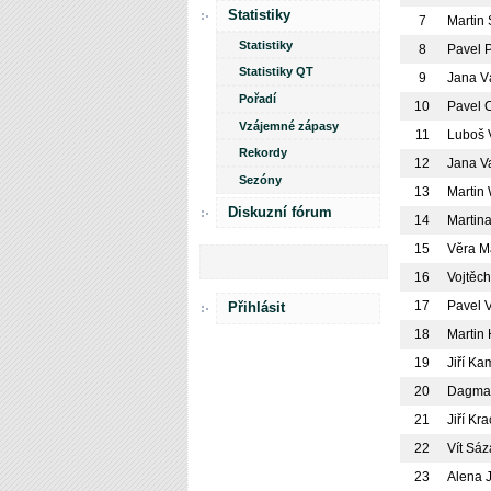
Statistiky
7
Martin
Statistiky
8
Pavel 
Statistiky QT
9
Jana V
Pořadí
10
Pavel 
Vzájemné zápasy
11
Luboš 
Rekordy
12
Jana V
Sezóny
13
Martin
Diskuzní fórum
14
Martina
15
Věra M
16
Vojtěc
17
Pavel 
Přihlásit
18
Martin
19
Jiří Ka
20
Dagma
21
Jiří Kra
22
Vít Sá
23
Alena 