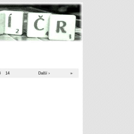
3
14
Další ›
»