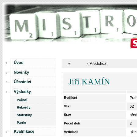
Úvod
«
‹ Předchozí
Novinky
Jiří KAMÍN
Účastníci
Výsledky
Bydliště
Pra
Pořadí
Vek
62
Rekordy
Stav
pře
Statistiky
Partie
Pocet deti
2
Kvalifikace
Vzdelani
už n