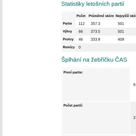
Statistiky letošních partií
Počet
Průměrné skóre
Nejvyšší skó
Partie
112
357.3
501
Výhry
66
373.5
501
Prohry
46
333.9
409
Remízy
0
Šplhání na žebříčku ČAS
První partie:
9
Počet partií:
3