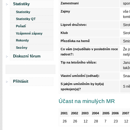
Zamestnani
spor
Statistiky
Zajmy
vše 
Statistiky
tomt
Statistiky QT
Ligové družstvo:
Siro
Pořadí
Klub
Siro
Vzájemné zápasy
Rekordy
Přezdívka na
herně
Smi
Sezóny
Co vám (ne)udělalo v posledním roce
Že j
radost?:
netý
Diskuzní fórum
Tip na letošního vítěze:
Jana
takž
Vlastní umístění (odhad):
Snad
Přihlásit
S jakým umístěním by byl(a)
S ně
spokojen(a)?
Účast na minulých MR
2001
2002
2003
2004
2005
2006
2007
26
26
12
28
7
23
12