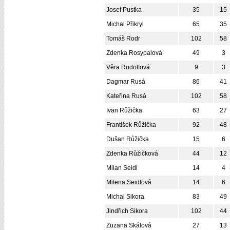
Josef Pustka
35
15
Michal Přikryl
65
35
Tomáš Rodr
102
58
Zdenka Rosypalová
49
3
Věra Rudolfová
9
3
Dagmar Rusá
86
41
Kateřina Rusá
102
58
Ivan Růžička
63
27
František Růžička
92
48
Dušan Růžička
15
6
Zdenka Růžičková
44
12
Milan Seidl
14
4
Milena Seidlová
14
6
Michal Sikora
83
49
Jindřich Sikora
102
44
Zuzana Skálová
27
13