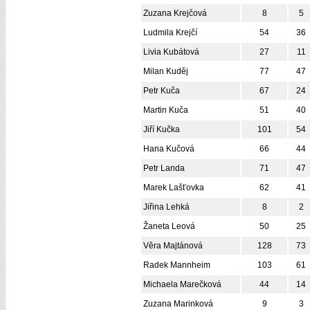
Zuzana Krejčová
8
5
Ludmila Krejčí
54
36
Livia Kubátová
27
11
Milan Kuděj
77
47
Petr Kuča
67
24
Martin Kuča
51
40
Jiří Kučka
101
54
Hana Kučová
66
44
Petr Landa
71
47
Marek Lašťovka
62
41
Jiřina Lehká
8
2
Žaneta Leová
50
25
Věra Majtánová
128
73
Radek Mannheim
103
61
Michaela Marečková
44
14
Zuzana Marinková
9
3