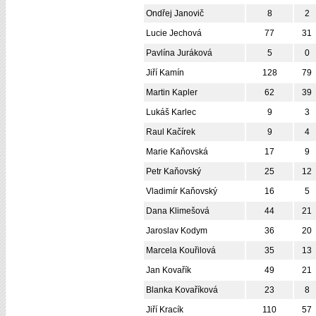
Ondřej Janovič
8
2
Lucie Jechová
77
31
Pavlína Juráková
5
0
Jiří Kamín
128
79
Martin Kapler
62
39
Lukáš Karlec
9
3
Raul Kačírek
9
4
Marie Kaňovská
17
9
Petr Kaňovský
25
12
Vladimír Kaňovský
16
5
Dana Klimešová
44
21
Jaroslav Kodym
36
20
Marcela Kouřilová
35
13
Jan Kovařík
49
21
Blanka Kovaříková
23
8
Jiří Kracík
110
57