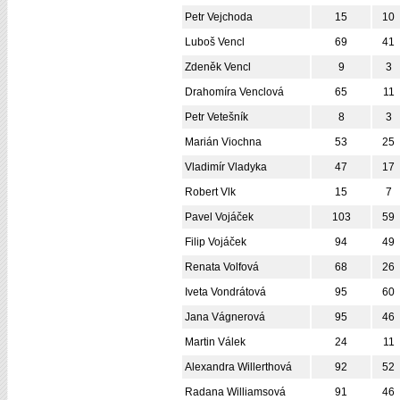
Petr Vejchoda
15
10
Luboš Vencl
69
41
Zdeněk Vencl
9
3
Drahomíra Venclová
65
11
Petr Vetešník
8
3
Marián Viochna
53
25
Vladimír Vladyka
47
17
Robert Vlk
15
7
Pavel Vojáček
103
59
Filip Vojáček
94
49
Renata Volfová
68
26
Iveta Vondrátová
95
60
Jana Vágnerová
95
46
Martin Válek
24
11
Alexandra Willerthová
92
52
Radana Williamsová
91
46