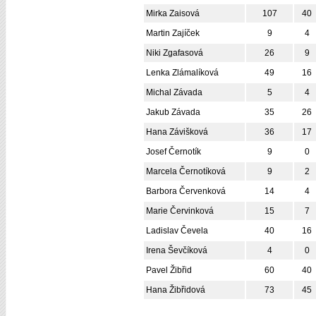
Mirka Zaisová
107
40
Martin Zajíček
9
4
Niki Zgafasová
26
9
Lenka Zlámalíková
49
16
Michal Závada
5
4
Jakub Závada
35
26
Hana Závišková
36
17
Josef Černotík
9
0
Marcela Černotíková
9
2
Barbora Červenková
14
4
Marie Červinková
15
7
Ladislav Čevela
40
16
Irena Ševčíková
4
0
Pavel Žibřid
60
40
Hana Žibřidová
73
45