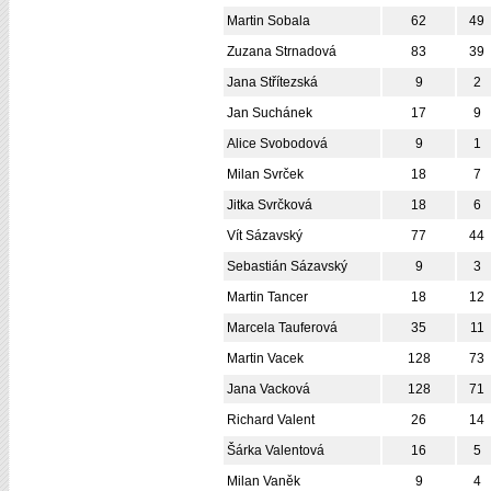
Martin Sobala
62
49
Zuzana Strnadová
83
39
Jana Střítezská
9
2
Jan Suchánek
17
9
Alice Svobodová
9
1
Milan Svrček
18
7
Jitka Svrčková
18
6
Vít Sázavský
77
44
Sebastián Sázavský
9
3
Martin Tancer
18
12
Marcela Tauferová
35
11
Martin Vacek
128
73
Jana Vacková
128
71
Richard Valent
26
14
Šárka Valentová
16
5
Milan Vaněk
9
4