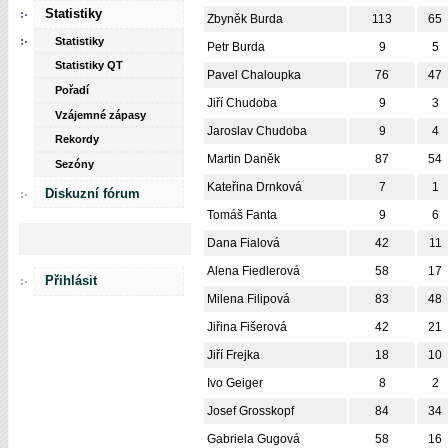
Statistiky
Zbyněk Burda
113
65
Statistiky
Petr Burda
9
5
Statistiky QT
Pavel Chaloupka
76
47
Pořadí
Jiří Chudoba
9
3
Vzájemné zápasy
Jaroslav Chudoba
9
4
Rekordy
Martin Daněk
87
54
Sezóny
Kateřina Drnková
7
1
Diskuzní fórum
Tomáš Fanta
9
6
Dana Fialová
42
11
Alena Fiedlerová
58
17
Přihlásit
Milena Filipová
83
48
Jiřina Fišerová
42
21
Jiří Frejka
18
10
Ivo Geiger
8
2
Josef Grosskopf
84
34
Gabriela Gugová
58
16