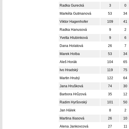
Radka Gurecká
3
0
Markéta Gutmanová
53
34
Viktor Hagenhofer
109
41
Radka Hanusová
9
2
Yvetta Hlubinková
9
6
Dana Holatová
26
7
Marek Holba
53
34
Aleš Horák
104
65
Ivo Hradský
119
75
Martin Hrubý
122
64
Jana Hrušková
74
30
Barbora Hrůzová
35
12
Radim Hyršovský
101
50
Jan Hálek
8
2
Martina Iliasová
26
10
Alena Jankovcová
27
11