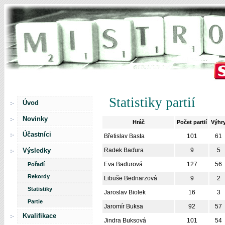
Statistiky partií
Úvod
Novinky
Hráč
Počet partií
Výhr
Účastníci
Břetislav Basta
101
61
Výsledky
Radek Baďura
9
5
Eva Baďurová
127
56
Pořadí
Rekordy
Libuše Bednarzová
9
2
Statistiky
Jaroslav Biolek
16
3
Partie
Jaromír Buksa
92
57
Kvalifikace
Jindra Buksová
101
54