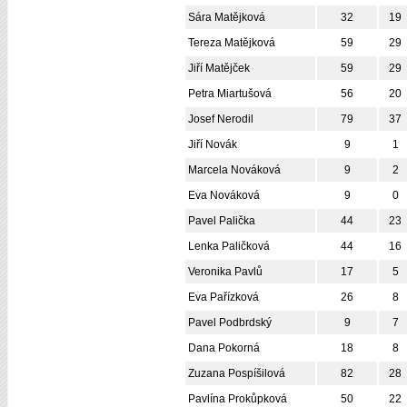
Sára Matějková
32
19
Tereza Matějková
59
29
Jiří Matějček
59
29
Petra Miartušová
56
20
Josef Nerodil
79
37
Jiří Novák
9
1
Marcela Nováková
9
2
Eva Nováková
9
0
Pavel Palička
44
23
Lenka Paličková
44
16
Veronika Pavlů
17
5
Eva Pařízková
26
8
Pavel Podbrdský
9
7
Dana Pokorná
18
8
Zuzana Pospíšilová
82
28
Pavlína Prokůpková
50
22