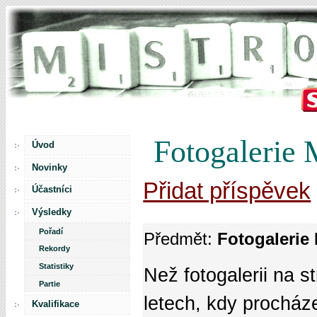
Fotogalerie
Úvod
Novinky
Přidat příspěvek
Účastníci
Výsledky
Pořadí
Předmět:
Fotogalerie
Rekordy
Statistiky
Než fotogalerii na 
Partie
letech, kdy procház
Kvalifikace