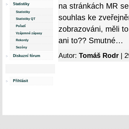
Statistiky
na stránkách MR se t
Statistiky
souhlas ke zveřejněn
Statistiky QT
Pořadí
zobrazováni, měli t
Vzájemné zápasy
ani to?? Smutné…
Rekordy
Sezóny
Autor:
Tomáš Rodr
| 
Diskuzní fórum
Přihlásit