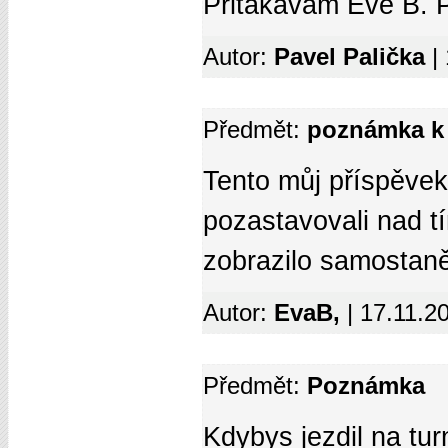
Přitakávám Evě B. P
Autor:
Pavel Palička
|
Předmět:
poznámka k
Tento můj příspěvek
pozastavovali nad tí
zobrazilo samostan
Autor:
EvaB,
| 17.11.2
Předmět:
Poznámka
Kdybys jezdil na tu