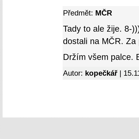
Předmět:
MČR
Tady to ale žije. 8-)
dostali na MČR. Za p
Držím všem palce. B
Autor:
kopečkář
| 15.