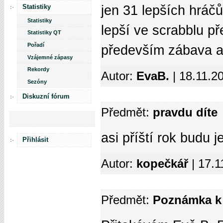
Statistiky
jen 31 lepších hráčů
Statistiky
lepší ve scrabblu p
Statistiky QT
Pořadí
především zábava a 
Vzájemné zápasy
Rekordy
Autor:
EvaB.
| 18.11.2
Sezóny
Diskuzní fórum
Předmět:
pravdu díte
asi příští rok budu je
Přihlásit
Autor:
kopečkář
| 17.
Předmět:
Poznámka k