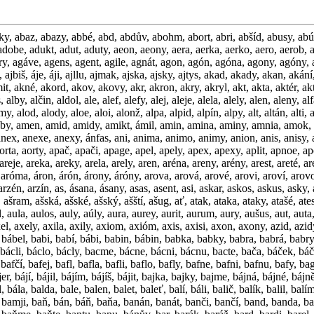
rz, avion, avisa, aviso, avíza, avízo, avšak, award, axel, axely, axila, axily, axiom, axióm, axis, axisi, axon, axony, azid, azidy, azin, aziny, azola, azoly, azur, azury, azyl, azyly, až, ažaž, ážia, ážio, ažur, ažura, ažury, ba, bab, báb, baba, bába, babci, babec, babel, bábel, babi, babí, bábi, babin, bábin, babka, babky, babra, babrá, babry, bábu, baby, báby, bac, bacá, bacal, bacám, bacán, bacáš, bacat, bacej, bacen, bací, bacil, bacím, bacíš, bacit, back, backy, bácl, bácla, bácli, báclo, bácly, bacme, bácne, bácni, bácnu, bacte, bača, báček, báčka, báčko, báčky, bačuj, bačův, bádá, bádal, bádám, bádán, bádáš, bádat, bádej, baden, baf, bafá, bafal, bafám, bafán, bafáš, bafat, bafči, bafčí, bafej, bafl, bafla, bafli, baflo, bafly, bafne, bafni, bafnu, bafy, baga, bagán, bagáž, bágl, bágle, bágly, bago, bagr, bagry, baguj, bahna, bahni, bahní, bahno, baht, bahty, baj, báj, bajan, báje, baječ, bájen, bajer, bájí, bájil, bájím, bájíš, bájit, bajka, bajky, bajme, bájná, bájné, bájně, bájní, bájný, bajok, bajt, bajte, bajty, bák, báká, bákal, bákám, bákán, bákáš, bákat, bákej, bakna, bakny, bakon, bakus, báky, bal, bál, bála, balda, bale, balen, balet, baleť, balí, báli, balič, balík, balil, balím, balíš, balit, balka, balky, ball, bally, balme, balná, balné, bálo, balon, balón, balot, balsa, balsy, balte, baly, bály, balza, balzy, bamja, bamje, bamji, baň, bán, báň, baňa, banán, banát, banči, bančí, band, banda, bando, bandó, bandy, baně, báně, báněn, bani, bání, baník, bánil, báním, báníš, bánit, bank, banka, baňka, báňka, banky, baňky, báňky, baňme, baňte, bantu, banu, bánův, bar, barák, baráž, bard, bardi, barel, barem, barém, baret, baréž, bárin, bark, bárka, barky, bárky, barn, barny, barok, baron, baršč, barva, barvi, barví, barvy, bary, barya, barye, baryt, barža, barži, bas, basa, basař, base, báseň, baset, basi, basic, basin, básně, básni, básní, basuj, basův, basy, bašta, bašti, baští, bašty, bat, bát, baťák, bath, bathy, báti, batik, baťka, batoh, baťoh, batol, baton, baty, báty, batz, batzy, baud, baudy, bav, bává, bával, bávám, báváš, bávat, bávej, baven, baví, bavič, bavil, bavím, bavíš, bavit, bavme, bavte, bazar, báze, bazén, bázeň, bázně, bázuj, baž, baže, baží, bažil, bažím, bažíš, bažit, bažme, bažte, bděl, bděla, bdělá, bděle, bdělé, bděli, bdělí, bdělo, bděly, bdělý, bděme, bdění, bděno, bděte, bdi, bdí, bdící, bdím, bdíme, bdíš, bdít, bdíte, bdíti, bdívá, bé, beach, beán, beáni, beat, beaty, bebé, bebop, beci, beč, bečel, bečen, bečet, bečí, bečím, bečíš, bečka, béčka, béčko, bečky, bečme, bečte, běda, bedla, bedly, bedna, bědná, bědné, bědně, bedni, bední, bědní, bedny, bědný, bedra, běduj, bědy, befél, beg, begův, běh, běhá, běhač, běhák, běhal, běhám, běhán, běháš, běhat, běhej, během, běhlá, běhlé, běhlí, běhlý, běhy, bej, bejci, bejk, bejt, bejty, bejův, bek, beká, bekal, bekám, bekán, bekáš, bekat, bekej, bekl, bekla, bekli, beklo, bekly, bekne, bekni, beknu, bekon, bekot, bekův, beky, bel, běl, bela, bělá, bělák, bělal, bělám, běláš, bělat, běle, bělej, bělel, bělen, bělet, belga, belgy, belhá, běli, bělí, bělič, belík, bělil, bělím, bělíš, bělit, bělka, bělky, bělma, bělme, bělmo, bělte, bely, běly, béma, bémy, ben, bendi, bendí, bene, bengo, ber, bér, beran, beraň, bérce, berde, bere, bérec, berem, bereš, berla, berle, berly, berma, berme, bermy, berná, berné, berní, berný, berou, berta, berte, berty, beru, béry, beryl, běs, běsi,