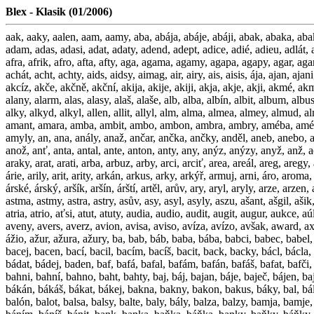
Blex - Klasik (01/2006)
aak, aaky, aalen, aam, aamy, aba, abája, abáje, abáji, abak, abaka, abaky, abaz, abazy, abbé, abd, abdův, abohm, abort, abri, abšíd, abusy, abúzy, aby, abych, abys, acapu, acuto, acyl, acyly, ač, áčka, áčko, ačli, adam, adas, adasi, adat, adaty, adend, adept, adice, adié, adieu, adlát, adobe, adukt, adut, aduty, aeon, aeony, aera, aerka, aerko, aero, aerob, afar, afara, afary, afekt, afel, afely, aféra, aféry, afiš, afiše, afix, afixy, afra, afrik, afro, afta, afty, aga, agama, agamy, agapa, agapy, agar, agary, agáve, agens, agent, agile, agnát, agon, agón, agóna, agony, agóny, agora, agory, agova, agové, agovi, agovo, agovy, aguti, agův, ahi, achát, acht, achty, aids, aidsy, aimag, air, airy, ais, aisis, ája, ajan, ajani, ajbiš, áje, áji, ajllu, ajmak, ajska, ajsky, ajtys, akad, akady, akan, akání, akant, akara, akary, akašu, akát, akátí, akáty, akažu, akce, akcie, akcíz, akče, akčně, akční, akija, akije, akiji, akja, akje, akji, akmé, akmit, akné, akord, akov, akovy, akr, akron, akry, akryl, akt, akta, aktér, aktík, aktin, aktiv, akty, aku, akund, akut, akuty, akyn, ala, alan, alang, alany, alarm, alas, alasy, alaš, alaše, alb, alba, albín, albit, album, albus, alby, alčin, aldol, ale, alef, alefy, alej, aleje, alela, alely, alen, aleny, alfa, alfol, alfy, algol, alias, alibi, aliud, alka, alkan, alken, alkin, alko, alky, alkyd, alkyl, allen, allit, allyl, alm, alma, almea, almey, almud, almy, alod, alody, aloe, aloi, alonž, alpa, alpid, alpín, alpy, alt, altán, alti, altík, altis, altun, altův, alty, alund, alura, alury, aluze, alvit, alweg, aly, amant, amara, amba, ambit, ambo, ambon, ambra, ambry, améba, améby, amen, amid, amidy, amikt, ámil, amin, amina, aminy, amnia, amok, amoky, amor, amoři, ampér, ampex, amt, amty, amur, amuři, amyl, amyly, an, ana, anály, anaž, ančar, ančka, ančky, anděl, aneb, anebo, anex, anexe, anexy, ánfas, ani, anima, animo, animy, anion, anis, anisy, aniž, anker, annus, ano, anoa, anoda, anody, anona, anony, anoův, anož, anť, anta, antal, ante, anton, anty, any, anýz, anýzy, anyž, anž, aorta, aorty, apač, apači, apage, apel, apely, apex, apexy, aplit, apnoe, aport, apríl, apt, apty, apulz, aqua, aquy, ar, ara, ára, arab, arabi, arak, araky, arat, arati, arba, arbuz, arby, arci, arciť, area, areál, areg, aregy, areje, areka, areky, arela, arely, aren, aréna, areny, arény, arest, areté, arey, argon, argot, argus, arhat, arch, archa, arché, archi, archy, arián, árie, arily, arit, arity, arkán, arkus, arky, arkýř, armuj, arni, áro, aroma, aróma, áron, árón, árony, áróny, arova, arová, arové, arovi, aroví, arovo, arovy, arový, aroze, arrha, arrhy, ars, arsan, arse, arsen, arsin, árská, árské, árský, aršík, aršín, árští, artěl, arův, ary, aryl, aryly, arze, arzen, arzén, arzín, as, ásana, ásany, asas, asent, asi, askar, askos, askus, asky, asova, asové, asovi, asovo, asovy, aspik, aspoň, assai, astat, aster, astma, astmy, astra, astry, asův, asy, asyl, asyly, aszu, ašant, ašgil, ašik, ašram, ašská, ašské, ašský, ašští, ašug, ať, atak, ataka, ataky, atašé, atest, atika, atiky, atila, atily, atlas, atlet, átman, atol, atoly, atom, atomy, atria, atrio, aťsi, atut, atuty, audia, audio, audit, augit, augur, aukce, aúl, aula, aulos, auly, aúly, aura, aurey, aurit, aurum, aury, aušus, aut, auta, auťák, autař, auto, autor, autun, auty, auxin, aval, avaly, ave, aven, aveny, avers, ave