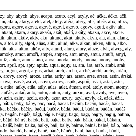
 běsí, běsil, běsím, běsíš, běsit, běsme, běsná, běsné, běsně, běsni, běsní, běsný, best, běste, běsův, běsy, beta, beťár, betel, betl, betly, beton, bétyl, bez, bezan, beze, bezva, bezy, béž, běž, běžce, běžci, běžec, běžel, běžen, běžet, běží, běžím, běžíš, běžka, běžky, běžme, běžná, běžné, běžně, běžní, běžný, běžte, bia, biber, bible, bíbr, bíbry, bíbři, bicí, bič, biče, bičík, bičuj, bída, bídač, bídák, bidet, bidla, bidlo, bídná, bídné, bídně, bídní, bídný, bidon, bídy, bie, biena, bieny, bifl, bifli, biga, bígl, bígli, bigos, bigy, bij, biják, bijce, bijci, bije, bijec, bijem, biješ, biji, bijí, bijme, bijou, bijte, biju, bika, bike, biker, bikuj, biky, bil, bila, bílá, bíle, bílé, bílek, bílen, bili, bíli, bílí, bílil, bílím, bílíš, bílit, bílky, bill, billy, bilme, bilo, bílo, bilte, bily, bílý, bimbá, bince, binec, binga, bingo, binom, bio, biom, biomy, bios, biosy, biota, bioty, bipak, bipól, biret, biřic, bis, biska, bisky, bistr, bit, bít, bita, bitá, bitci, bité, bitec, biti, bití, bíti, bitka, bitky, bito, bitva, bitvy, bity, bitý, bivak, biwa, bixin, bizam, bizon, blaf, blafá, blafl, blafy, blaha, blahá, blahé, blaho, blahý, bláml, blána, blank, blány, blata, bláta, bláto, blaze, blazí, blaž, blaží, blb, blbá, blbci, blbé, blbě, blbec, blbí, blbl, blbla, blbli, blblo, blbly, blbne, blbni, blbnu, blbův, blbý, blebt, bledá, bledé, bledě, bledí, bledl, bledý, blend, blept, blesk, bleší, blij, blije, bliji, blijí, bliju, bliká, blikl, blil, blila, blili, blilo, blily, blin, blín, bliny, blíny, blit, blít, blita, blitá, blité, bliti, blití, blíti, blito, blity, blitý, blízá, blízl, bliž, blíž, blíže, blíži, blíží, blížu, blok, bloky, blond, bloud, blud, bluď, bludy, blues, bluf, blufy, bluma, blumy, blůza, blůzy, blysk, boa, board, bob, bobby, bobci, bobek, bobík, bobky, bobr, bobři, bobří, boby, boč, boča, bočí, bočil, bočím, bočíš, bočit, bočme, bočná, bočné, bočně, boční, bočný, bočte, bočův, bod, bodá, bodák, bodal, bodám, bodán, bodáš, bodat, bodce, bodec, bodej, bodeť, bódhi, bodík, bodl, bodla, bodli, bodlo, bodly, bodná, bodne, bodné, bodni, bodní, bodnu, bodný, bodrá, bodré, bodrý, bodře, bodří, boduj, body, boeuf, bogaz, bogš, bogše, boháč, bohdá, bohém, bohův, boin, boina, boini, boino, boiny, boj, bojar, boje, bóje, bojer, bojga, bojgy, bojí, bojím, bojíš, bójka, bójky, bojme, bojte, bojuj, bok, boka, bokem, boky, bol, bola, bolák, bolas, bolel, bolen, bolet, bolí, bolid, bolím, bolíš, bolme, bolná, bolné, bolně, bolní, bolno, bolný, bolte, bolus, boly, bom, bomba, bomby, bomy, bomz, bomzy, bon, bona, bond, bondy, bonga, bonin, bonus, bony, bonz, bonzy, boom, boomy, boort, bop, bopy, bor, bór, bóra, boran, borát, borax, borci, bordó, borec, borek, borid, borka, borky, boršč, bort, borta, borti, bortí, borty, bory, bóry, boryt, boř, bořen, boří, bořil, bořím, boříš, bořit, bořme, bořte, bos, bosa, bosá, bosák, bosáž, bosé, bosi, bosí, boská, bosko, bosky, boso, boson, boss, bossa, bossy, bosuj, bosův, bosy, bosý, boš, bošův, bota, botel, botka, botky, botná, boty, bouda, boudy, bouká, boule, bouli, boulí, boura, bourá, boury, bouř, bouře, bouři, bouří, bowle, box, boxer, boxuj, boxy, boy, boys, boyův, boza, bozi, bozká, bozy, božc